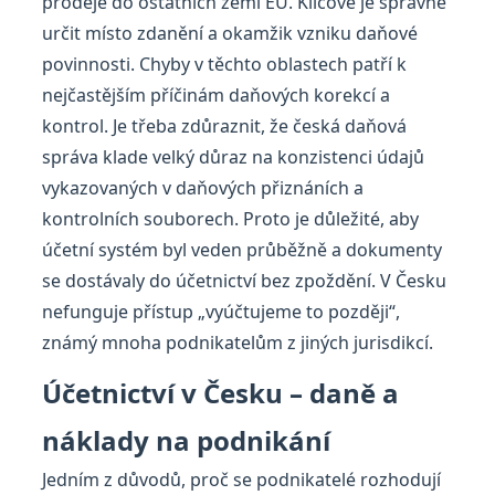
prodeje do ostatních zemí EU. Klíčové je správně
určit místo zdanění a okamžik vzniku daňové
povinnosti. Chyby v těchto oblastech patří k
nejčastějším příčinám daňových korekcí a
kontrol. Je třeba zdůraznit, že česká daňová
správa klade velký důraz na konzistenci údajů
vykazovaných v daňových přiznáních a
kontrolních souborech. Proto je důležité, aby
účetní systém byl veden průběžně a dokumenty
se dostávaly do účetnictví bez zpoždění. V Česku
nefunguje přístup „vyúčtujeme to později“,
známý mnoha podnikatelům z jiných jurisdikcí.
Účetnictví v Česku – daně a
náklady na podnikání
Jedním z důvodů, proč se podnikatelé rozhodují